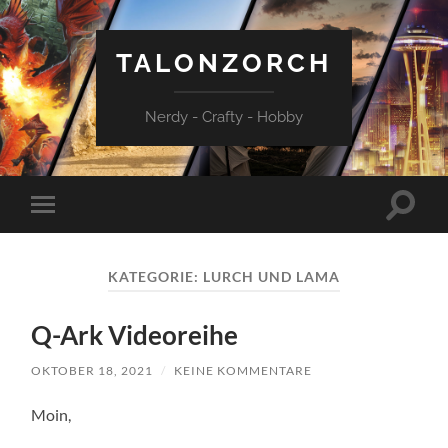
TALONZORCH
Nerdy - Crafty - Hobby
Suchfe
Mobile-
ein-/a
Menü
ein-/ausblenden
KATEGORIE:
LURCH UND LAMA
Q-Ark Videoreihe
OKTOBER 18, 2021
/
KEINE KOMMENTARE
Moin,