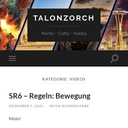
TALONZORCH
Nerdy - Crafty - Hobby
Suchfe
Mobile-
ein-/a
Menü
ein-/ausblenden
KATEGORIE:
VIDEOS
SR6 – Regeln: Bewegung
DEZEMBER 5, 2021
/
KEINE KOMMENTARE
Moin!