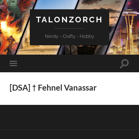
TALONZORCH
Nerdy - Crafty - Hobby
Suchfe
Mobile-
ein-/a
Menü
ein-/ausblenden
[DSA] † Fehnel Vanassar