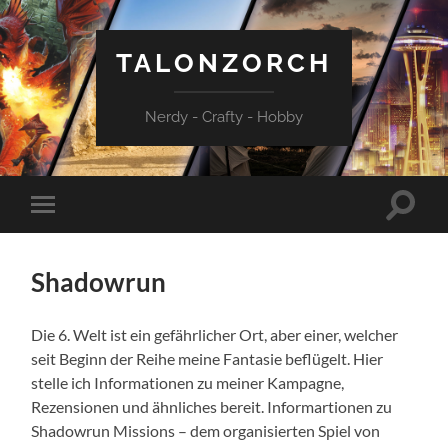
TALONZORCH
Nerdy - Crafty - Hobby
Suchfe
Mobile-
ein-/a
Menü
ein-/ausblenden
Shadowrun
Die 6. Welt ist ein gefährlicher Ort, aber einer, welcher
seit Beginn der Reihe meine Fantasie beflügelt. Hier
stelle ich Informationen zu meiner Kampagne,
Rezensionen und ähnliches bereit. Informartionen zu
Shadowrun Missions – dem organisierten Spiel von