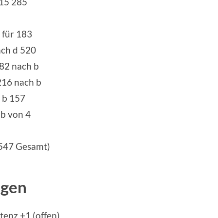
 15 285
 für 183
ach d 520
182 nach b
216 nach b
 b 157
 b von 4
6547 Gesamt)
ngen
tenz +1 (offen)