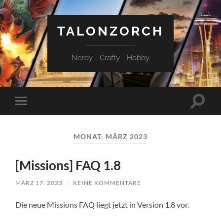
TALONZORCH
Nerdy - Crafty - Hobby
Suchfe
Mobile-
ein-/a
Menü
ein-/ausblenden
MONAT:
MÄRZ 2023
[Missions] FAQ 1.8
MÄRZ 17, 2023
/
KEINE KOMMENTARE
Die neue Missions FAQ liegt jetzt in Version 1.8 vor.