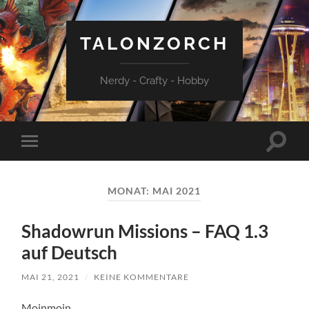
TALONZORCH
Nerdy - Crafty - Hobby
Suchfe
Mobile-
ein-/a
Menü
ein-/ausblenden
MONAT:
MAI 2021
Shadowrun Missions – FAQ 1.3
auf Deutsch
MAI 21, 2021
/
KEINE KOMMENTARE
Moinmoin,