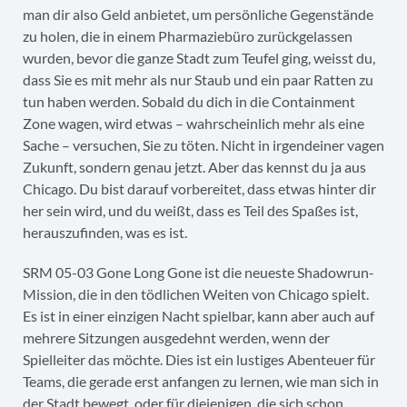
man dir also Geld anbietet, um persönliche Gegenstände
zu holen, die in einem Pharmaziebüro zurückgelassen
wurden, bevor die ganze Stadt zum Teufel ging, weisst du,
dass Sie es mit mehr als nur Staub und ein paar Ratten zu
tun haben werden. Sobald du dich in die Containment
Zone wagen, wird etwas – wahrscheinlich mehr als eine
Sache – versuchen, Sie zu töten. Nicht in irgendeiner vagen
Zukunft, sondern genau jetzt. Aber das kennst du ja aus
Chicago. Du bist darauf vorbereitet, dass etwas hinter dir
her sein wird, und du weißt, dass es Teil des Spaßes ist,
herauszufinden, was es ist.
SRM 05-03 Gone Long Gone ist die neueste Shadowrun-
Mission, die in den tödlichen Weiten von Chicago spielt.
Es ist in einer einzigen Nacht spielbar, kann aber auch auf
mehrere Sitzungen ausgedehnt werden, wenn der
Spielleiter das möchte. Dies ist ein lustiges Abenteuer für
Teams, die gerade erst anfangen zu lernen, wie man sich in
der Stadt bewegt, oder für diejenigen, die sich schon