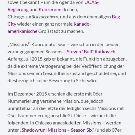
soweit bekannt – um die Agenda von
UCAS-
Regierung
und
Konzernen
drehen,
Chicago
zurückzuerobern
, und aus dem ehemaligen
Bug
City
wieder einen ganz normale,
kanado-
amerikanische
Großstadt zu machen.
„Missions“-Koordinator war – wie schon in den beiden
vorangegangenen Seasons –
Steven “Bull” Ratkovich
.
Anfang Juli 2015 gab er bekannt, die Funktion abzugeben,
da die extreme Verzögerung bei der Veröffentlichung der
Missions seinem Gesundheitszustand geschuldet sei, und
diesbezüglich keine Besserung in Sicht wäre.
Im Dezember 2015 erschien die erste mit 06er
Nummerierung versehene Mission, due jedoch
unmittelbar an die letzte der lediglich sechs Missions mit
05er Nummerierung anschließt. Diese – wie auch die
folgenden, in Chicago angesiedelten Missions – werden
unter „
Shadowrun: Missions – Season Six
“ (und ab 07er