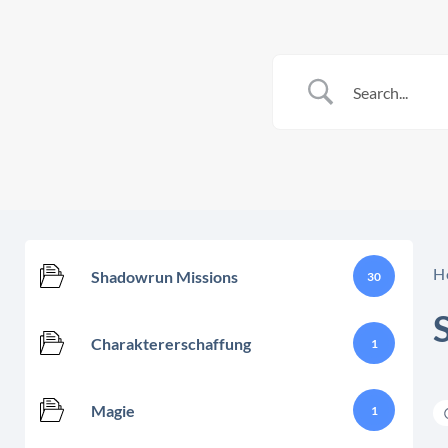
H
Shadowrun Missions
30
Charaktererschaffung
1
Magie
1