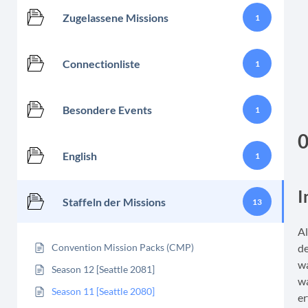
Zugelassene Missions
1
Connectionliste
1
Besondere Events
1
0
English
1
I
Staffeln der Missions
13
Al
Convention Mission Packs (CMP)
de
wa
Season 12 [Seattle 2081]
wa
Season 11 [Seattle 2080]
er