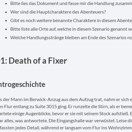
Bitte lies das Dokument und fasse mir die Handlung zusamm
Wer sind die Hauptcharaktere des Abenteuers?
Gibt es noch weitere benannte Charaktere in diesem Abenteuer
Bitte liste alle Orte auf, welche in diesem Szenario genannt 
Welche Handlungsstränge bleiben am Ende des Szenarios noc
1: Death of a Fixer
ntrogeschichte
s der Mann im Berwick-Anzug aus dem Aufzug trat, nahm er sich e
n Flur entlang zu Suite 3015 ging. Er runzelte die Stirn, als er bemer
rtete einige Augenblicke, bevor er sie mit seinem Stock aufstieß. Er
r alles, was antwortete. Die Eingangshalle war verwüstet. Leise die
fassten jedes Detail, während er langsam vom Flur ins Wohnzim