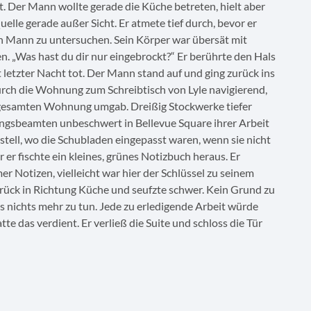
. Der Mann wollte gerade die Küche betreten, hielt aber
uelle gerade außer Sicht. Er atmete tief durch, bevor er
ngen Mann zu untersuchen. Sein Körper war übersät mit
 „Was hast du dir nur eingebrockt?“ Er berührte den Hals
 letzter Nacht tot. Der Mann stand auf und ging zurück ins
rch die Wohnung zum Schreibtisch von Lyle navigierend,
r gesamten Wohnung umgab. Dreißig Stockwerke tiefer
ungsbeamten unbeschwert in Bellevue Square ihrer Arbeit
estell, wo die Schubladen eingepasst waren, wenn sie nicht
r fischte ein kleines, grünes Notizbuch heraus. Er
 Notizen, vielleicht war hier der Schlüssel zu seinem
 zurück in Richtung Küche und seufzte schwer. Kein Grund zu
es nichts mehr zu tun. Jede zu erledigende Arbeit würde
e das verdient. Er verließ die Suite und schloss die Tür