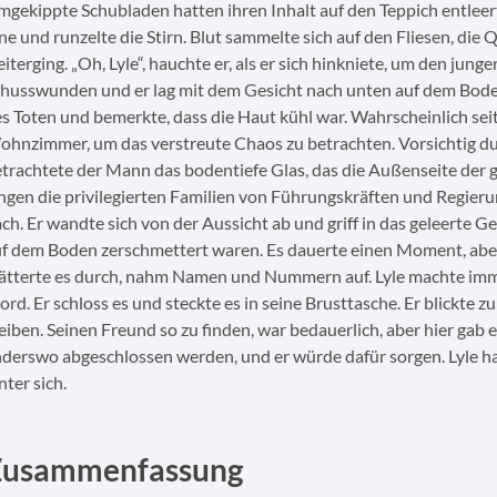
gekippte Schubladen hatten ihren Inhalt auf den Teppich entleert
ne und runzelte die Stirn. Blut sammelte sich auf den Fliesen, die Q
iterging. „Oh, Lyle“, hauchte er, als er sich hinkniete, um den ju
husswunden und er lag mit dem Gesicht nach unten auf dem Boden.
s Toten und bemerkte, dass die Haut kühl war. Wahrscheinlich seit
hnzimmer, um das verstreute Chaos zu betrachten. Vorsichtig du
trachtete der Mann das bodentiefe Glas, das die Außenseite de
ngen die privilegierten Familien von Führungskräften und Regier
ch. Er wandte sich von der Aussicht ab und griff in das geleerte G
f dem Boden zerschmettert waren. Es dauerte einen Moment, aber e
ätterte es durch, nahm Namen und Nummern auf. Lyle machte immer
rd. Er schloss es und steckte es in seine Brusttasche. Er blickte
eiben. Seinen Freund so zu finden, war bedauerlich, aber hier gab 
derswo abgeschlossen werden, und er würde dafür sorgen. Lyle hatt
nter sich.
Zusammenfassung