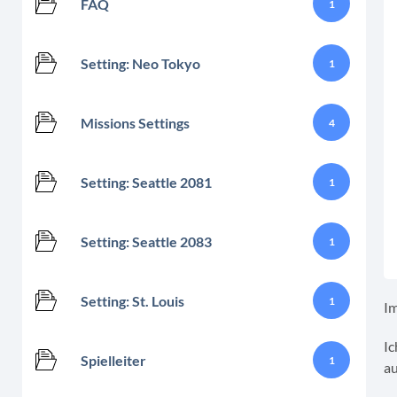
FAQ
1
Setting: Neo Tokyo
1
Missions Settings
4
Setting: Seattle 2081
1
Setting: Seattle 2083
1
Setting: St. Louis
1
Im
Ic
Spielleiter
1
au