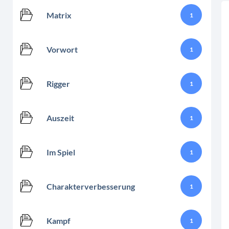
Matrix
1
Vorwort
1
Rigger
1
Auszeit
1
Im Spiel
1
Charakterverbesserung
1
Kampf
1