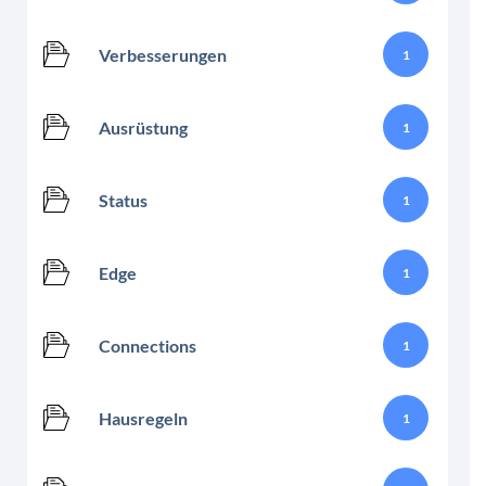
Verbesserungen
1
Ausrüstung
1
Status
1
Edge
1
Connections
1
Hausregeln
1