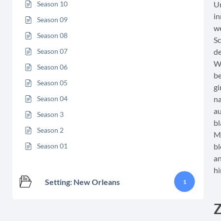
Season 10
Um
in
Season 09
we
Season 08
Sc
Season 07
de
Wo
Season 06
be
Season 05
gi
Season 04
na
au
Season 3
bl
Season 2
Mo
Season 01
bl
an
hi
Setting: New Orleans
1