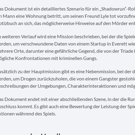
s Dokument ist ein detailliertes Szenario für ein „Shadowrun“-Roll
n Mann eine Wohnung betritt, um seinen Freund Lyle tot vorzufi
tizbuch an sich, das möglicherweise Hinweise auf den Mörder ent
 weiteren Verlauf wird eine Mission beschrieben, bei der die Spi
rden, um verschwundene Daten von einem Startup in Everett wied
hrere Orte, darunter eine gefährliche Gegend, die von der Triade 
gliche Konfrontationen mit kriminellen Gangs.
sätzlich zu der Hauptmission gibt es eine Nebenmission, bei der
rden, um Drogen zurückzuholen, die von einem Gangster gestohlen
eschreibungen der Umgebungen, Charakterinteraktionen und mög
s Dokument endet mit einer abschließenden Szene, in der die Run
schluss kommt. Es gibt auch eine Bewertung der Leistung der Spi
tionen während des Spiels.