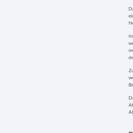
Da
ei
No
Im
we
me
mö
Zu
we
B
Da
Ab
Ak